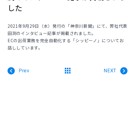
お知らせ
した
Newsroom
2021年9月29日（水）発行の「神奈川新聞」にて、弊社代表
お問い合わせ
田渕のインタビュー記事が掲載されました。
Contact
ECの出荷業務を完全自動化する「シッピーノ」についてお
話ししています。
プライバシーポリシー
Prev
NEXT
利用規約
パートナー制度に関する利用規約
売上仕入れに関する利用規約