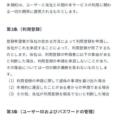
お知らせ
本規約は、ユーザーと当社との間の本サービスの利用に関わ
る一切の関係に適用されるものとします。
Newsroom
お問い合わせ
第2条（利用登録）
Contact
登録希望者が当社の定める方法によって利用登録を申請し、
当社がこれを承認することによって、利用登録が完了するも
のとします。当社は、利用登録の申請者に以下の事由がある
プライバシーポリシー
と判断した場合、利用登録の申請を承認しないことがあり、
その理由については一切の開示義務を負わないものとしま
利用規約
す。
（1）利用登録の申請に際して虚偽の事項を届け出た場合
パートナー制度に関する利用規約
（2）本規約に違反したことがある者からの申請である場合
（3）その他、当社が利用登録を相当でないと判断した場合
売上仕入れに関する利用規約
第3条（ユーザーIDおよびパスワードの管理）