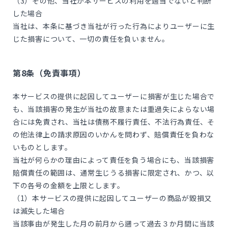
（3）その他、当社が本サービスの利用を適当でないと判断
した場合
当社は、本条に基づき当社が行った行為によりユーザーに生
じた損害について、一切の責任を負いません。
第8条（免責事項）
本サービスの提供に起因してユーザーに損害が生じた場合で
も、当該損害の発生が当社の故意または重過失によらない場
合には免責され、当社は債務不履行責任、不法行為責任、そ
の他法律上の請求原因のいかんを問わず、賠償責任を負わな
いものとします。
当社が何らかの理由によって責任を負う場合にも、当該損害
賠償責任の範囲は、通常生じうる損害に限定され、かつ、以
下の各号の金額を上限とします。
（1）本サービスの提供に起因してユーザーの商品が毀損又
は滅失した場合
当該事由が発生した月の前月から遡って過去３か月間に当該